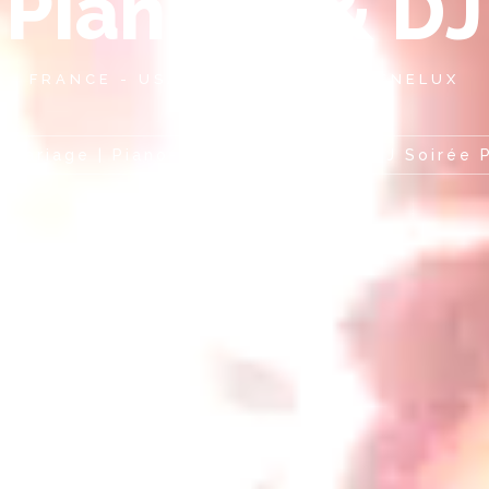
P
i
a
n
i
s
t
e
&
D
J
FRANCE - USA - SUISSE - UK - BENELUX
J Mariage | Piano-Bar | DJ Karaoké | DJ Soirée