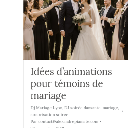
Idées d’animations
pour témoins de
mariage
Dj Mariage Lyon
,
DJ soirée dansante
,
mariage
,
sonorisation soiree
Par
contact@alexandrepianiste.com