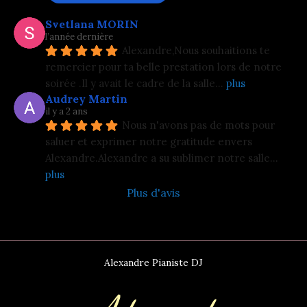
Svetlana MORIN
l’année dernière
Alexandre,Nous souhaitions te 
remercier pour ta belle prestation lors de notre 
soirée .Il y avait le cadre de la salle
... 
plus
Audrey Martin
il y a 2 ans
Nous n'avons pas de mots pour 
saluer et exprimer notre gratitude envers 
Alexandre.Alexandre a su sublimer notre salle
... 
plus
Plus d'avis
Alexandre Pianiste DJ