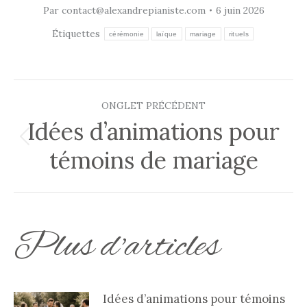
Par
contact@alexandrepianiste.com
6 juin 2026
Étiquettes
cérémonie
laïque
mariage
rituels
Navigation
ONGLET PRÉCÉDENT
de
Idées d’animations pour
Onglet
témoins de mariage
commentaire
précédent
Plus d'articles
Idées d’animations pour témoins