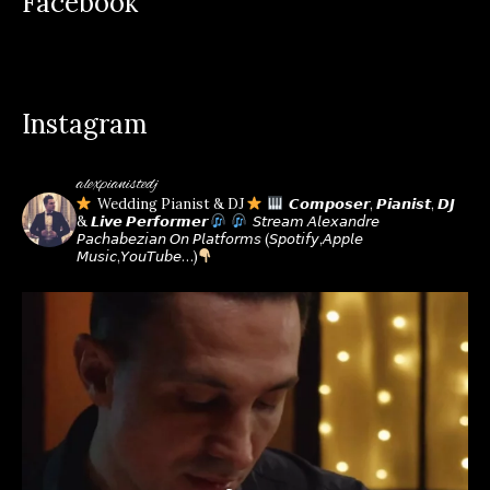
Facebook
opens
opens
opens
opens
opens
opens
in
in
in
in
in
in
new
new
new
new
new
new
window
window
window
window
window
window
Instagram
alexpianistedj
Wedding Pianist & DJ
𝘾𝙤𝙢𝙥𝙤𝙨𝙚𝙧, 𝙋𝙞𝙖𝙣𝙞𝙨𝙩, 𝘿𝙅
& 𝙇𝙞𝙫𝙚 𝙋𝙚𝙧𝙛𝙤𝙧𝙢𝙚𝙧
𝘚𝘵𝘳𝘦𝘢𝘮 𝘈𝘭𝘦𝘹𝘢𝘯𝘥𝘳𝘦
𝘗𝘢𝘤𝘩𝘢𝘣𝘦𝘻𝘪𝘢𝘯 𝘖𝘯 𝘗𝘭𝘢𝘵𝘧𝘰𝘳𝘮𝘴
(𝘚𝘱𝘰𝘵𝘪𝘧𝘺,𝘈𝘱𝘱𝘭𝘦
𝘔𝘶𝘴𝘪𝘤,𝘠𝘰𝘶𝘛𝘶𝘣𝘦…)