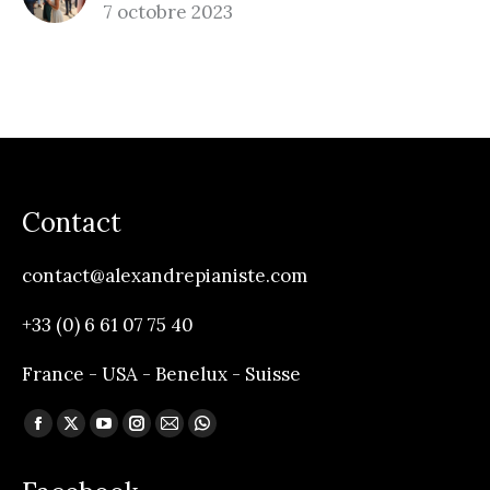
7 octobre 2023
Contact
contact@alexandrepianiste.com
+33 (0) 6 61 07 75 40
France - USA - Benelux - Suisse
Trouvez nous sur :
Facebook
X
YouTube
Instagram
Mail
Whatsapp
page
page
page
page
page
page