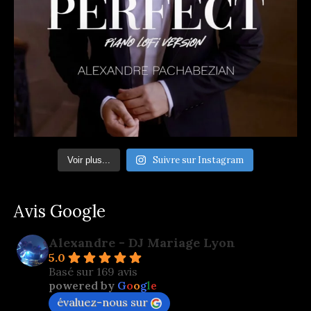
Suivre sur Instagram
Voir plus...
Avis Google
Alexandre - DJ Mariage Lyon
5.0
Basé sur 169 avis
powered by
G
o
o
g
l
e
évaluez-nous sur