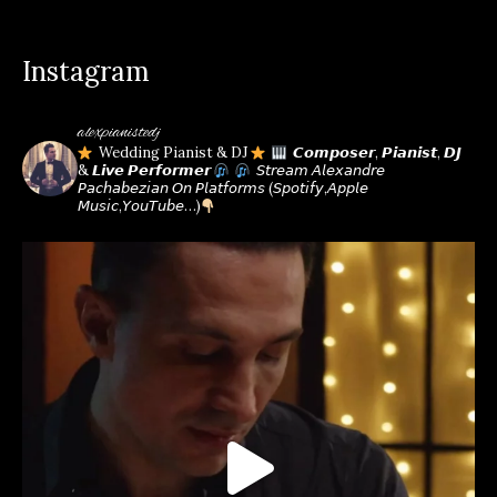
new
new
new
new
new
new
window
window
window
window
window
window
Instagram
alexpianistedj
Wedding Pianist & DJ
𝘾𝙤𝙢𝙥𝙤𝙨𝙚𝙧, 𝙋𝙞𝙖𝙣𝙞𝙨𝙩, 𝘿𝙅
& 𝙇𝙞𝙫𝙚 𝙋𝙚𝙧𝙛𝙤𝙧𝙢𝙚𝙧
𝘚𝘵𝘳𝘦𝘢𝘮 𝘈𝘭𝘦𝘹𝘢𝘯𝘥𝘳𝘦
𝘗𝘢𝘤𝘩𝘢𝘣𝘦𝘻𝘪𝘢𝘯 𝘖𝘯 𝘗𝘭𝘢𝘵𝘧𝘰𝘳𝘮𝘴
(𝘚𝘱𝘰𝘵𝘪𝘧𝘺,𝘈𝘱𝘱𝘭𝘦
𝘔𝘶𝘴𝘪𝘤,𝘠𝘰𝘶𝘛𝘶𝘣𝘦…)