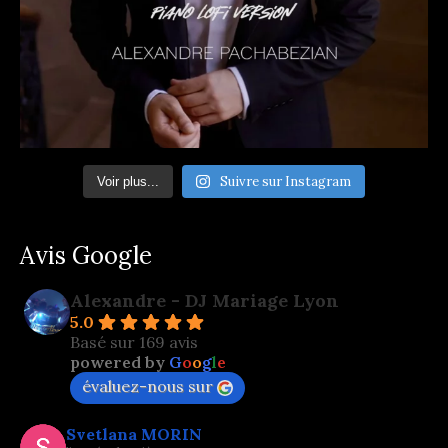
Suivre sur Instagram
Voir plus...
Avis Google
Alexandre - DJ Mariage Lyon
5.0
Basé sur 169 avis
powered by
G
o
o
g
l
e
évaluez-nous sur
Svetlana MORIN