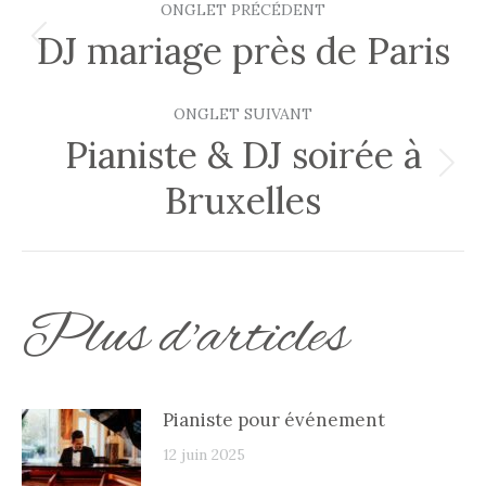
ONGLET PRÉCÉDENT
de
DJ mariage près de Paris
Onglet
précédent
commentaire
ONGLET SUIVANT
Pianiste & DJ soirée à
Onglet
Bruxelles
suivant
Plus d'articles
Pianiste pour événement
12 juin 2025