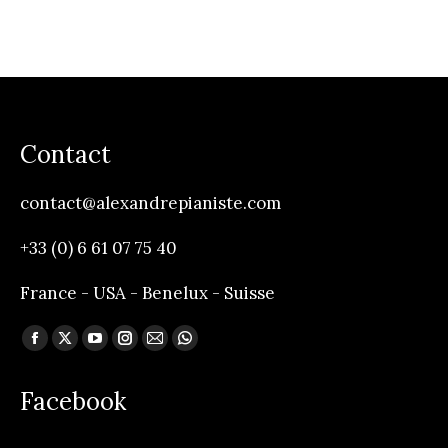
Contact
contact@alexandrepianiste.com
+33 (0) 6 61 07 75 40
France - USA - Benelux - Suisse
Trouvez nous sur :
Facebook
X
YouTube
Instagram
Mail
Whatsapp
page
page
page
page
page
page
Facebook
opens
opens
opens
opens
opens
opens
in
in
in
in
in
in