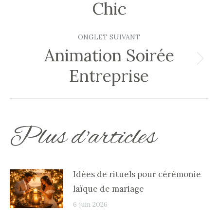
Chic
commentaire
précédent
ONGLET SUIVANT
Animation Soirée
Onglet
Entreprise
suivant
Plus d'articles
Idées de rituels pour cérémonie
laïque de mariage
6 juin 2026