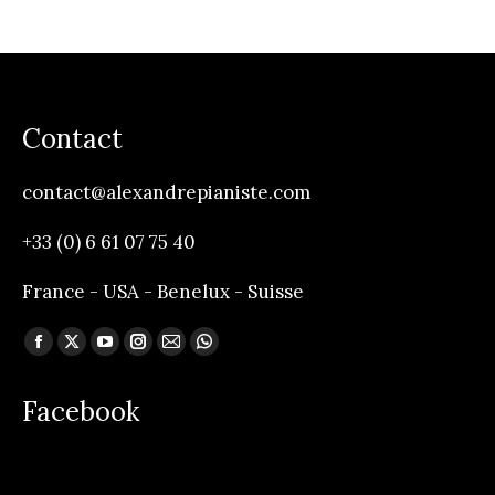
Contact
contact@alexandrepianiste.com
+33 (0) 6 61 07 75 40
France - USA - Benelux - Suisse
Trouvez nous sur :
Facebook
X
YouTube
Instagram
Mail
Whatsapp
page
page
page
page
page
page
Facebook
opens
opens
opens
opens
opens
opens
in
in
in
in
in
in
new
new
new
new
new
new