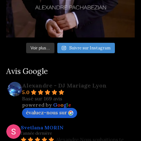
Suivre sur Instagram
Voir plus...
Avis Google
Alexandre - DJ Mariage Lyon
5.0
Basé sur 169 avis
powered by
G
o
o
g
l
e
évaluez-nous sur
Svetlana MORIN
l’année dernière
Alexandre,Nous souhaitions te 