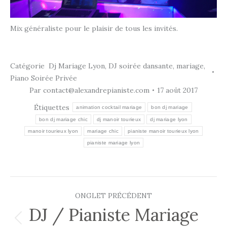
Mix généraliste pour le plaisir de tous les invités.
Catégorie
Dj Mariage Lyon
,
DJ soirée dansante
,
mariage
,
Piano Soirée Privée
Par
contact@alexandrepianiste.com
17 août 2017
Étiquettes
animation cocktail mariage
bon dj mariage
bon dj mariage chic
dj manoir tourieux
dj mariage lyon
manoir tourieux lyon
mariage chic
pianiste manoir tourieux lyon
pianiste mariage lyon
Navigation
ONGLET PRÉCÉDENT
de
DJ / Pianiste Mariage
Onglet