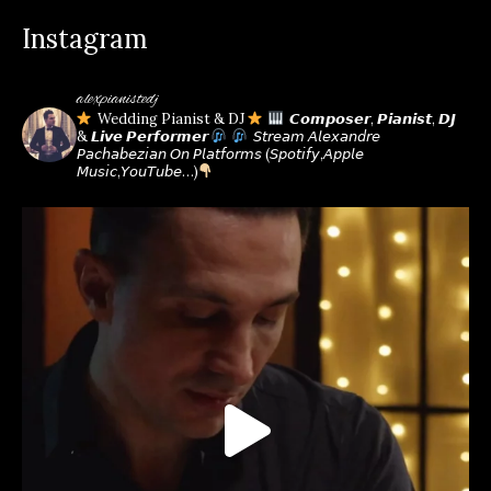
window
window
window
window
window
window
Instagram
alexpianistedj
Wedding Pianist & DJ
𝘾𝙤𝙢𝙥𝙤𝙨𝙚𝙧, 𝙋𝙞𝙖𝙣𝙞𝙨𝙩, 𝘿𝙅
& 𝙇𝙞𝙫𝙚 𝙋𝙚𝙧𝙛𝙤𝙧𝙢𝙚𝙧
𝘚𝘵𝘳𝘦𝘢𝘮 𝘈𝘭𝘦𝘹𝘢𝘯𝘥𝘳𝘦
𝘗𝘢𝘤𝘩𝘢𝘣𝘦𝘻𝘪𝘢𝘯 𝘖𝘯 𝘗𝘭𝘢𝘵𝘧𝘰𝘳𝘮𝘴
(𝘚𝘱𝘰𝘵𝘪𝘧𝘺,𝘈𝘱𝘱𝘭𝘦
𝘔𝘶𝘴𝘪𝘤,𝘠𝘰𝘶𝘛𝘶𝘣𝘦…)