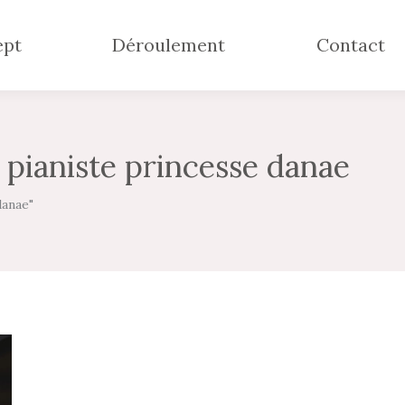
ept
Déroulement
Contact
:
pianiste princesse danae
danae"