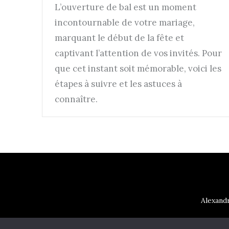
L’ouverture de bal est un moment
incontournable de votre mariage,
marquant le début de la fête et
captivant l’attention de vos invités. Pour
que cet instant soit mémorable, voici les
étapes à suivre et les astuces à
connaître.
Alexandr