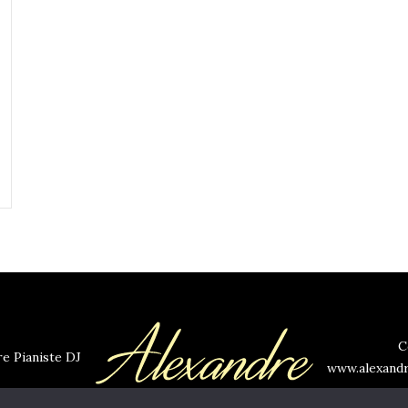
C
e Pianiste DJ
www.alexandr