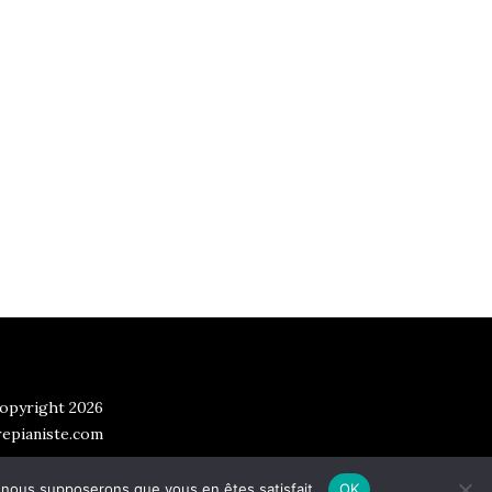
opyright 2026
epianiste.com
e, nous supposerons que vous en êtes satisfait.
OK