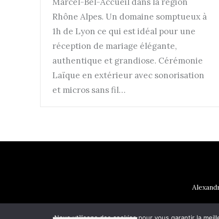
Marcel-Bel-Accueil dans la région
Rhône Alpes. Un domaine somptueux à
1h de Lyon ce qui est idéal pour une
réception de mariage élégante,
authentique et grandiose. Cérémonie
Laïque en extérieur avec sonorisation
et micros sans fil…
Alexandr
Nous utilisons des cookies pour vous garantir la meill