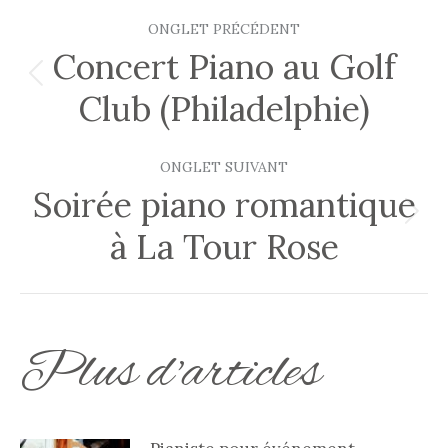
Navigation
ONGLET PRÉCÉDENT
de
Concert Piano au Golf
Onglet
Club (Philadelphie)
commentaire
précédent
ONGLET SUIVANT
Soirée piano romantique
Onglet
à La Tour Rose
suivant
Plus d'articles