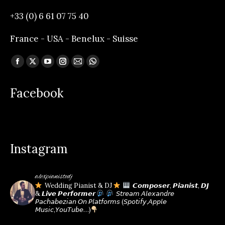
+33 (0) 6 61 07 75 40
France - USA - Benelux - Suisse
Trouvez nous sur :
Facebook
X
YouTube
Instagram
Mail
Whatsapp
page
page
page
page
page
page
Facebook
opens
opens
opens
opens
opens
opens
in
in
in
in
in
in
new
new
new
new
new
new
window
window
window
window
window
window
Instagram
alexpianistedj
Wedding Pianist & DJ
𝘾𝙤𝙢𝙥𝙤𝙨𝙚𝙧, 𝙋𝙞𝙖𝙣𝙞𝙨𝙩, 𝘿𝙅
& 𝙇𝙞𝙫𝙚 𝙋𝙚𝙧𝙛𝙤𝙧𝙢𝙚𝙧
𝘚𝘵𝘳𝘦𝘢𝘮 𝘈𝘭𝘦𝘹𝘢𝘯𝘥𝘳𝘦
𝘗𝘢𝘤𝘩𝘢𝘣𝘦𝘻𝘪𝘢𝘯 𝘖𝘯 𝘗𝘭𝘢𝘵𝘧𝘰𝘳𝘮𝘴
(𝘚𝘱𝘰𝘵𝘪𝘧𝘺,𝘈𝘱𝘱𝘭𝘦
𝘔𝘶𝘴𝘪𝘤,𝘠𝘰𝘶𝘛𝘶𝘣𝘦…)