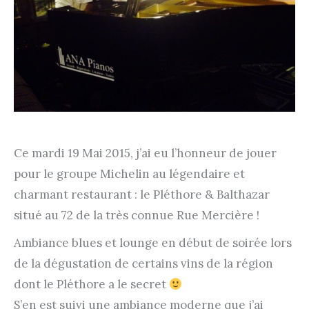
Ce mardi 19 Mai 2015, j’ai eu l’honneur de jouer
pour le groupe Michelin au légendaire et
charmant restaurant : le Pléthore & Balthazar
situé au 72 de la très connue Rue Mercière !
Ambiance blues et lounge en début de soirée lors
de la dégustation de certains vins de la région
dont le Pléthore a le secret
S’en est suivi une ambiance moderne que j’ai