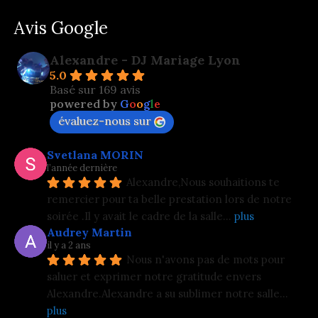
Avis Google
Alexandre - DJ Mariage Lyon
5.0
Basé sur 169 avis
powered by
G
o
o
g
l
e
évaluez-nous sur
Svetlana MORIN
l’année dernière
Alexandre,Nous souhaitions te 
remercier pour ta belle prestation lors de notre 
soirée .Il y avait le cadre de la salle
... 
plus
Audrey Martin
il y a 2 ans
Nous n'avons pas de mots pour 
saluer et exprimer notre gratitude envers 
Alexandre.Alexandre a su sublimer notre salle
... 
plus