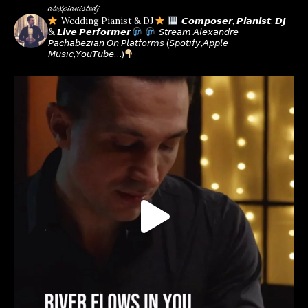
alexpianistedj
Wedding Pianist & DJ
𝘾𝙤𝙢𝙥𝙤𝙨𝙚𝙧, 𝙋𝙞𝙖𝙣𝙞𝙨𝙩, 𝘿𝙅
& 𝙇𝙞𝙫𝙚 𝙋𝙚𝙧𝙛𝙤𝙧𝙢𝙚𝙧
𝘚𝘵𝘳𝘦𝘢𝘮 𝘈𝘭𝘦𝘹𝘢𝘯𝘥𝘳𝘦
𝘗𝘢𝘤𝘩𝘢𝘣𝘦𝘻𝘪𝘢𝘯 𝘖𝘯 𝘗𝘭𝘢𝘵𝘧𝘰𝘳𝘮𝘴
(𝘚𝘱𝘰𝘵𝘪𝘧𝘺,𝘈𝘱𝘱𝘭𝘦
𝘔𝘶𝘴𝘪𝘤,𝘠𝘰𝘶𝘛𝘶𝘣𝘦…)