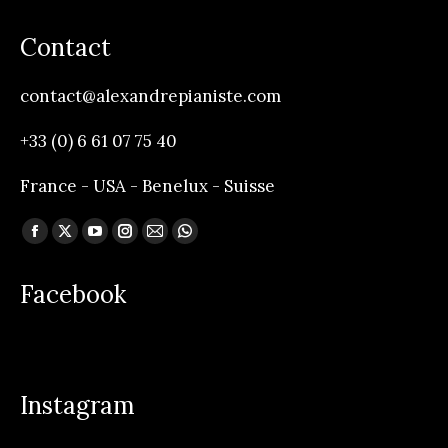
Contact
contact@alexandrepianiste.com
+33 (0) 6 61 07 75 40
France - USA - Benelux - Suisse
Trouvez nous sur :
Facebook
X
YouTube
Instagram
Mail
Whatsapp
page
page
page
page
page
page
Facebook
opens
opens
opens
opens
opens
opens
in
in
in
in
in
in
new
new
new
new
new
new
window
window
window
window
window
window
Instagram