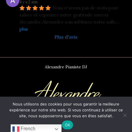
il y a 2 ans
Nous n'avons pas de mots pour 
saluer et exprimer notre gratitude envers 
Alexandre.Alexandre a su sublimer notre salle
... 
plus
Plus d'avis
Alexandre Pianiste DJ
Nous utilisons des cookies pour vous garantir la meilleure
expérience sur notre site web. Si vous continuez à utiliser ce
site, nous supposerons que vous en êtes satisfait.
Copyright 2026
www.alexandrepianiste.com
OK
French