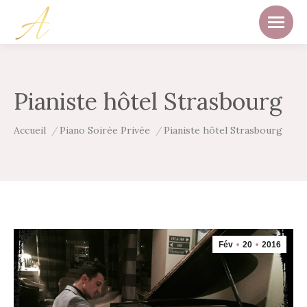
Pianiste hôtel Strasbourg
Vous êtes ici :
Accueil
Piano Soirée Privée
Pianiste hôtel Strasbourg
Fév
20
2016