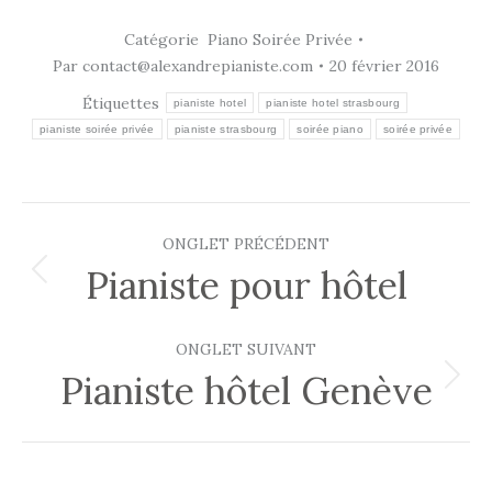
Catégorie
Piano Soirée Privée
Par
contact@alexandrepianiste.com
20 février 2016
Étiquettes
pianiste hotel
pianiste hotel strasbourg
pianiste soirée privée
pianiste strasbourg
soirée piano
soirée privée
Navigation
ONGLET PRÉCÉDENT
de
Pianiste pour hôtel
Onglet
précédent
commentaire
ONGLET SUIVANT
Pianiste hôtel Genève
Onglet
suivant