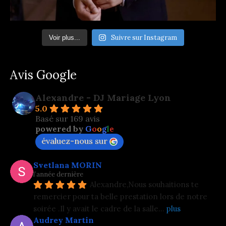
Suivre sur Instagram
Voir plus...
Avis Google
Alexandre - DJ Mariage Lyon
5.0
Basé sur 169 avis
powered by
G
o
o
g
l
e
évaluez-nous sur
Svetlana MORIN
l’année dernière
Alexandre,Nous souhaitions te 
remercier pour ta belle prestation lors de notre 
soirée .Il y avait le cadre de la salle
... 
plus
Audrey Martin